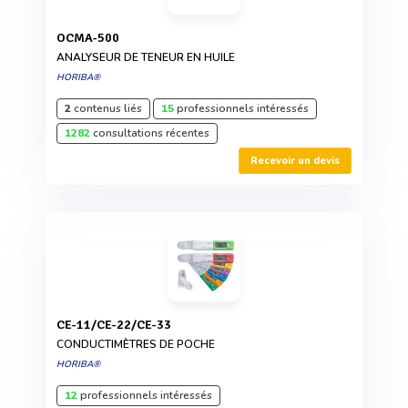
OCMA-500
ANALYSEUR DE TENEUR EN HUILE
HORIBA®
2
contenus liés
15
professionnels intéressés
1282
consultations récentes
Recevoir un devis
CE-11/CE-22/CE-33
CONDUCTIMÈTRES DE POCHE
HORIBA®
12
professionnels intéressés