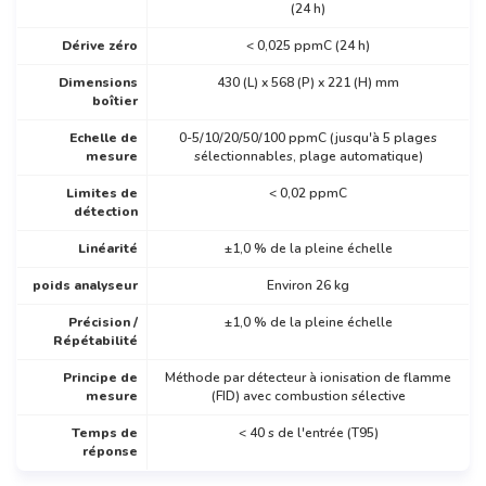
(24 h)
Dérive zéro
< 0,025 ppmC (24 h)
Dimensions
430 (L) x 568 (P) x 221 (H) mm
boîtier
Echelle de
0-5/10/20/50/100 ppmC (jusqu'à 5 plages
mesure
sélectionnables, plage automatique)
Limites de
< 0,02 ppmC
détection
Linéarité
±1,0 % de la pleine échelle
poids analyseur
Environ 26 kg
Précision /
±1,0 % de la pleine échelle
Répétabilité
Principe de
Méthode par détecteur à ionisation de flamme
mesure
(FID) avec combustion sélective
Temps de
< 40 s de l'entrée (T95)
réponse