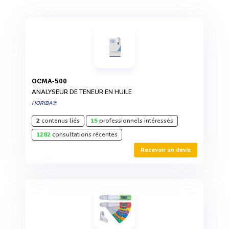
OCMA-500
ANALYSEUR DE TENEUR EN HUILE
HORIBA®
2
contenus liés
15
professionnels intéressés
1282
consultations récentes
Recevoir un devis