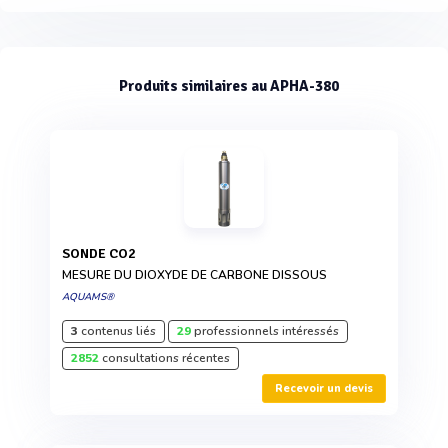
Produits similaires au APHA-380
SONDE CO2
MESURE DU DIOXYDE DE CARBONE DISSOUS
AQUAMS®
3
contenus liés
29
professionnels intéressés
2852
consultations récentes
Recevoir un devis