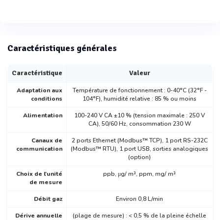
Caractéristiques générales
Caractéristique
Valeur
Adaptation aux
Température de fonctionnement : 0-40°C (32°F -
conditions
104°F), humidité relative : 85 % ou moins
Alimentation
100-240 V CA ±10 % (tension maximale : 250 V
CA), 50/60 Hz, consommation 230 W
Canaux de
2 ports Ethernet (Modbus™ TCP), 1 port RS-232C
communication
(Modbus™ RTU), 1 port USB, sorties analogiques
(option)
Choix de l'unité
ppb, μg/ m³, ppm, mg/ m³
de mesure
Débit gaz
Environ 0,8 L/min
Dérive annuelle
(plage de mesure) : < 0,5 % de la pleine échelle