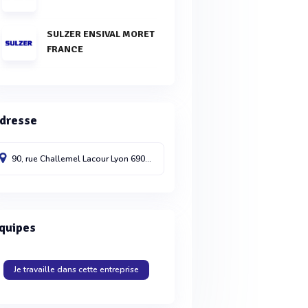
SULZER ENSIVAL MORET
FRANCE
dresse
90, rue Challemel Lacour
Lyon
69007
quipes
Je travaille dans cette entreprise