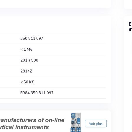
E
m
350 811 097
< 1 M€
201 à 500
2814Z
< 50 K€
FR84 350 811 097