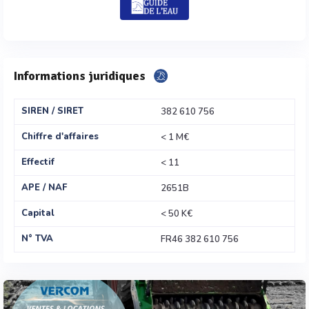
Informations juridiques
SIREN / SIRET
382 610 756
Chiffre d'affaires
< 1 M€
Effectif
< 11
APE / NAF
2651B
Capital
< 50 K€
N° TVA
FR46 382 610 756