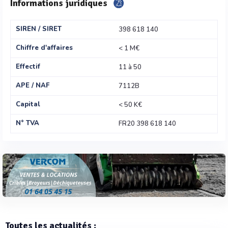
Informations juridiques
SIREN / SIRET
398 618 140
Chiffre d'affaires
< 1 M€
Effectif
11 à 50
APE / NAF
7112B
Capital
< 50 K€
N° TVA
FR20 398 618 140
Toutes les actualités :