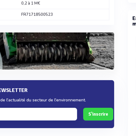
0,2 à 1 M€
FR71718500523
E
m
NEWSLETTER
e l'actualité du secteur de l'environnement.
S'inscrire