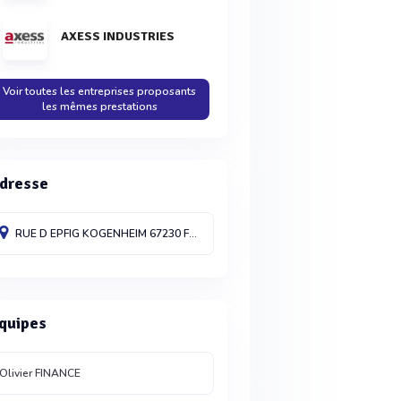
AXESS INDUSTRIES
Voir toutes les entreprises proposants
les mêmes prestations
dresse
RUE D EPFIG
KOGENHEIM
67230
France
quipes
Olivier FINANCE