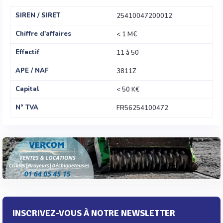
SIREN / SIRET
25410047200012
Chiffre d'affaires
< 1 M€
Effectif
11 à 50
APE / NAF
3811Z
Capital
< 50 K€
N° TVA
FR56254100472
INSCRIVEZ-VOUS À NOTRE NEWSLETTER