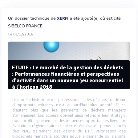
Un dossier technique de
a été ajouté(e) où est cité
XERFI
SIBELCO FRANCE
Le 01/12/2016
ETUDE : Le marché de la gestion des déchets
: Performances financières et perspectives
d’activité dans un nouveau jeu concurrentiel
à l’horizon 2018
Le modèle historique des professionnels des déchets, fondé sur
d'importants volumes, n'est aujourd'hui plus adapté. Et ce
d'autant plus que les gisements de déchets ménagers
s'amenuisent. Les acteurs doivent ainsi refondre leur stratégie
pour profiter pleinement des immenses opportunités liées aux
évolutions réglementaires : collecte sélective du papier auprès
des PME, traitement des débris du BTP, valorisation des
biodéchets ménagers, etc. Une nouvelle demande qui s'ajoute