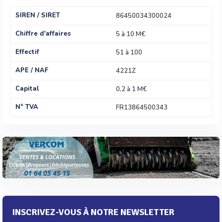
SIREN / SIRET
86450034300024
Chiffre d'affaires
5 à 10 M€
Effectif
51 à 100
APE / NAF
4221Z
Capital
0,2 à 1 M€
N° TVA
FR13864500343
INSCRIVEZ-VOUS À NOTRE NEWSLETTER