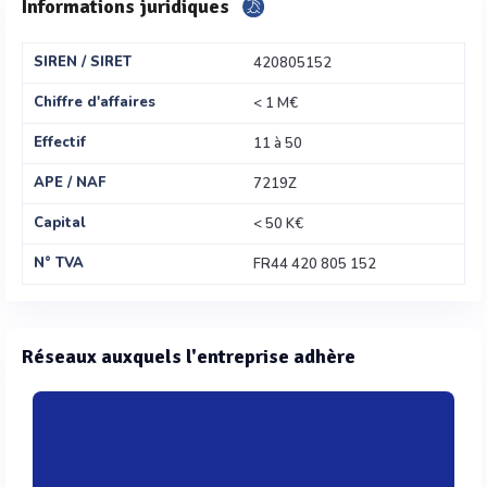
Informations juridiques
SIREN / SIRET
420805152
Chiffre d'affaires
< 1 M€
Effectif
11 à 50
APE / NAF
7219Z
Capital
< 50 K€
N° TVA
FR44 420 805 152
Réseaux auxquels l'entreprise adhère