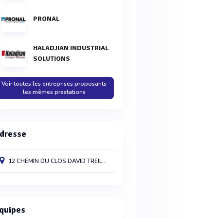
PRONAL
HALADJIAN INDUSTRIAL
SOLUTIONS
Voir toutes les entreprises proposants
les mêmes prestations
dresse
12 CHEMIN DU CLOS DAVID
TREILLIERES
44119
France
quipes