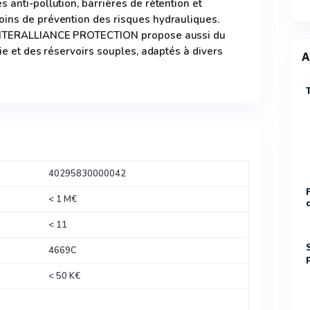
 anti-pollution, barrières de rétention et
oins de prévention des risques hydrauliques.
 INTERALLIANCE PROTECTION propose aussi du
die et des réservoirs souples, adaptés à divers
A
40295830000042
< 1 M€
< 11
4669C
< 50 K€