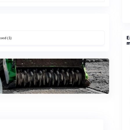
E
sed (1)
m