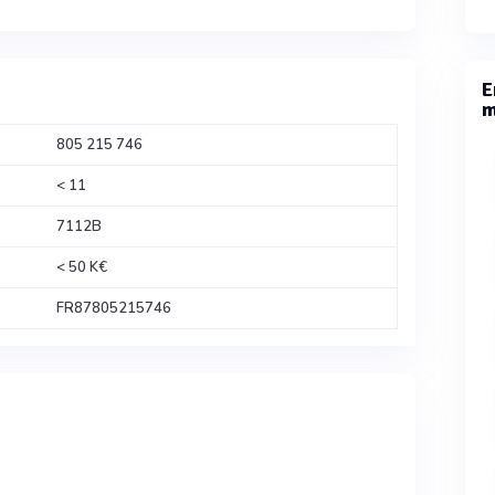
E
m
805 215 746
< 11
7112B
< 50 K€
FR87805215746