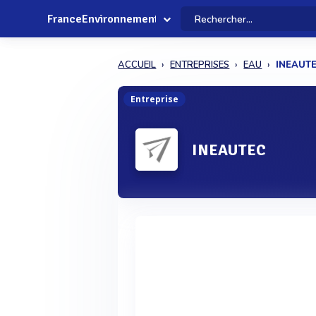
FranceEnvironnement
ACCUEIL
ENTREPRISES
EAU
INEAUT
Entreprise
INEAUTEC