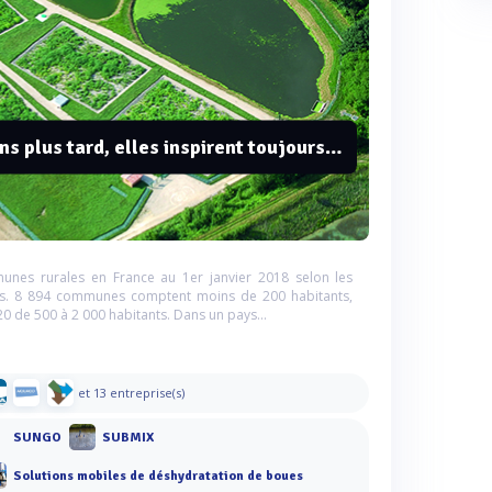
ans plus tard, elles inspirent toujours…
unes rurales en France au 1er janvier 2018 selon les
cales. 8 894 communes comptent moins de 200 habitants,
0 de 500 à 2 000 habitants. Dans un pays...
et 13 entreprise(s)
SUNGO
SUBMIX
Solutions mobiles de déshydratation de boues