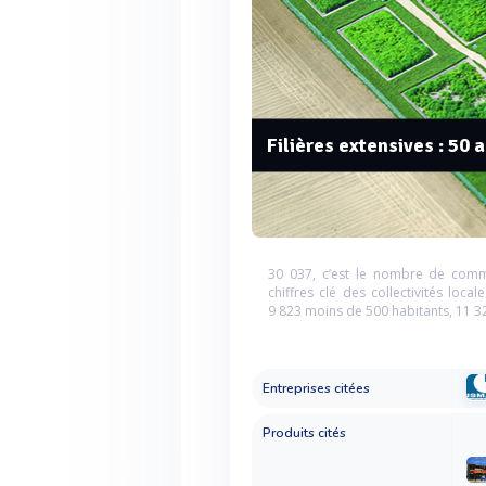
Filières extensives : 50 
30 037, c’est le nombre de comm
chiffres clé des collectivités lo
9 823 moins de 500 habitants, 11 32
Entreprises citées
Produits cités