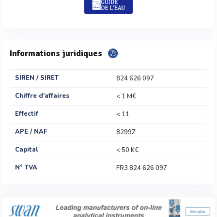
Informations juridiques
SIREN / SIRET
824 626 097
Chiffre d'affaires
< 1 M€
Effectif
< 11
APE / NAF
8299Z
Capital
< 50 K€
N° TVA
FR3 824 626 097