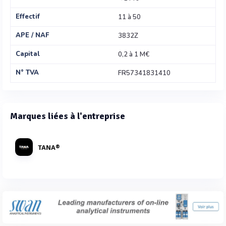
Effectif
11 à 50
APE / NAF
3832Z
Capital
0,2 à 1 M€
N° TVA
FR57341831410
Marques liées à l'entreprise
TANA®