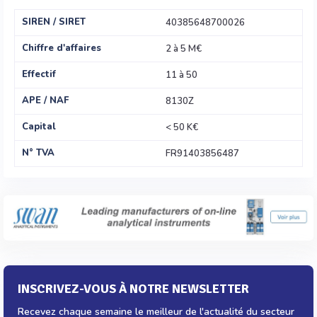
SIREN / SIRET
40385648700026
Chiffre d'affaires
2 à 5 M€
Effectif
11 à 50
APE / NAF
8130Z
Capital
< 50 K€
N° TVA
FR91403856487
INSCRIVEZ-VOUS À NOTRE NEWSLETTER
Recevez chaque semaine le meilleur de l'actualité du secteur