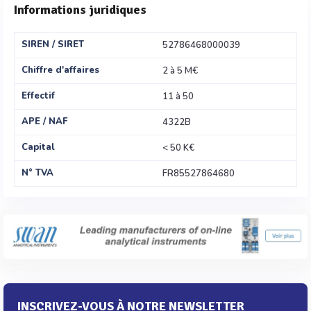
Informations juridiques
SIREN / SIRET
52786468000039
Chiffre d'affaires
2 à 5 M€
Effectif
11 à 50
APE / NAF
4322B
Capital
< 50 K€
N° TVA
FR85527864680
INSCRIVEZ-VOUS À NOTRE NEWSLETTER