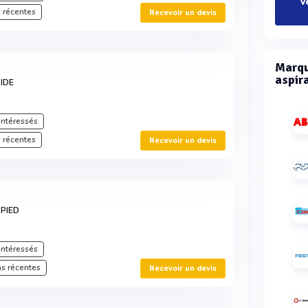
V
 récentes
Recevoir un devis
Marqu
aspir
RIDE
intéressés
 récentes
Recevoir un devis
 PIED
intéressés
s récentes
Recevoir un devis