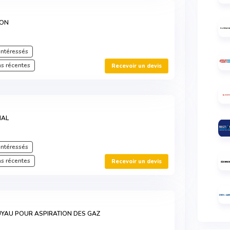
ION
intéressés
s récentes
Recevoir un devis
IAL
intéressés
s récentes
Recevoir un devis
YAU POUR ASPIRATION DES GAZ