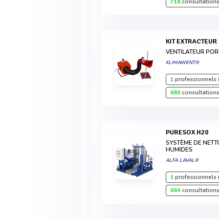
718
consultations
KIT EXTRACTEU
VENTILATEUR POR
KLIMAWENT®
1
professionnels 
680
consultations
PURESOX H20
SYSTÈME DE NETT
HUMIDES
ALFA LAVAL®
1
professionnels 
664
consultations