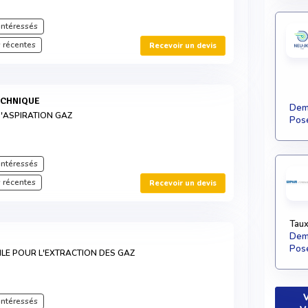
intéressés
 récentes
Recevoir un devis
TECHNIQUE
Dema
D'ASPIRATION GAZ
Pose
intéressés
 récentes
Recevoir un devis
Taux
Dema
Pose
LE POUR L'EXTRACTION DES GAZ
V
intéressés