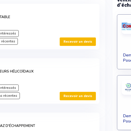
d'éch
TABLE
intéressés
 récentes
Recevoir un devis
Dema
Pose
EURS HÉLICOÏDAUX
intéressés
s récentes
Recevoir un devis
Dema
Pose
GAZ D'ÉCHAPPEMENT