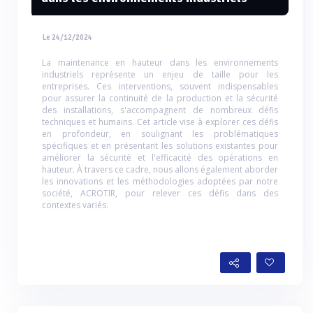
Le 24/12/2024
La maintenance en hauteur dans les environnements
industriels représente un enjeu de taille pour les
entreprises. Ces interventions, souvent indispensables
pour assurer la continuité de la production et la sécurité
des installations, s'accompagnent de nombreux défis
techniques et humains. Cet article vise à explorer ces défis
en profondeur, en soulignant les problématiques
spécifiques et en présentant les solutions existantes pour
améliorer la sécurité et l'efficacité des opérations en
hauteur. À travers ce cadre, nous allons également aborder
les innovations et les méthodologies adoptées par notre
société, ACROTIR, pour relever ces défis dans des
contextes variés.