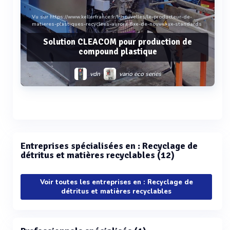
Vu sur https://www.kellerfrance.fr/fr/nouvelles/le-producteur-de-
matieres-plastiques-recyclees-aurora-fixe-de-nouveaux-standards
Solution CLEACOM pour production de
compound plastique
vdn
vario eco series
Voir plus
Entreprises spécialisées en : Recyclage de
détritus et matières recyclables (12)
Voir toutes les entreprises en : Recyclage de
détritus et matières recyclables