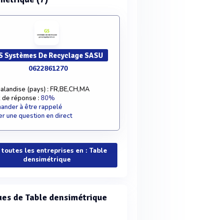
S Systèmes De Recyclage SASU
0622861270
alandise (pays) : FR,BE,CH,MA
 de réponse :
80%
nder à être rappelé
r une question en direct
 toutes les entreprises en : Table
densimétrique
es de Table densimétrique