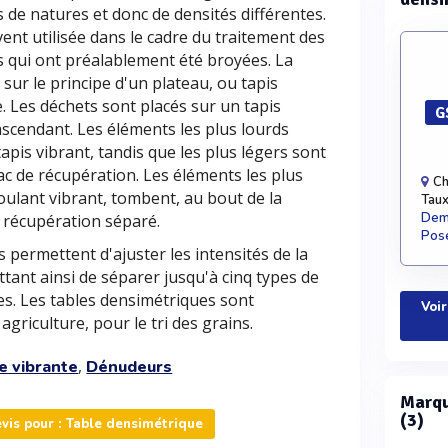
is de natures et donc de densités différentes.
ent utilisée dans le cadre du traitement des
s qui ont préalablement été broyées. La
sur le principe d'un plateau, ou tapis
e. Les déchets sont placés sur un tapis
G
 ascendant. Les éléments les plus lourds
tapis vibrant, tandis que les plus légers sont
 bac de récupération. Les éléments les plus
Ch
roulant vibrant, tombent, au bout de la
Taux
Dema
e récupération séparé.
Pose
 permettent d'ajuster les intensités de la
ettant ainsi de séparer jusqu'à cinq types de
es. Les tables densimétriques sont
Voir
griculture, pour le tri des grains.
,
e vibrante
Dénudeurs
Marqu
(3)
is pour : Table densimétrique