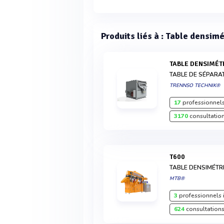
Produits liés à : Table densimé
TABLE DENSIMÉ
TABLE DE SÉPARA
TRENNSO TECHNIK®
17
professionnels
3170
consultation
T600
TABLE DENSIMÉTR
MTB®
3
professionnels 
624
consultations