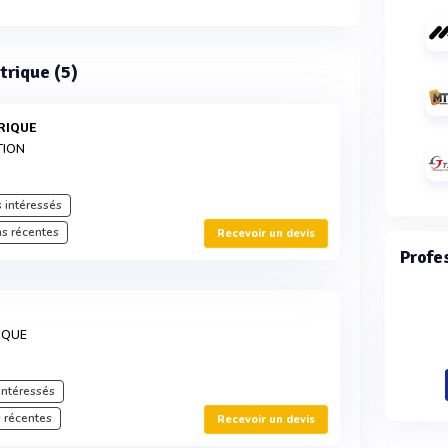
trique (5)
TRIQUE
TION
 intéressés
s récentes
Recevoir un devis
Profe
IQUE
intéressés
 récentes
Recevoir un devis