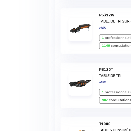
PS312W
TABLE DE TRI SUR
M&K
1
professionnels 
1149
consultation
PS120T
TABLE DE TRI
M&K
1
professionnels 
907
consultations
T1000
TABLES DENSIMÉT