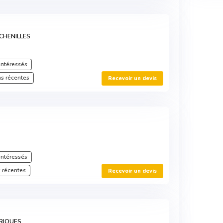
 CHENILLES
intéressés
s récentes
Recevoir un devis
intéressés
 récentes
Recevoir un devis
RIQUES