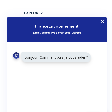
EXPLOREZ
Produits
FranceEnvironnement
Entreprises
Discussion avec François Garlot
Questions
Réalisations
Tutoriels
Bonjour, Comment puis-je vous aider ?
Articles
Agenda
RESTONS CONNECTÉS
Twitter
Facebook
Linkedin