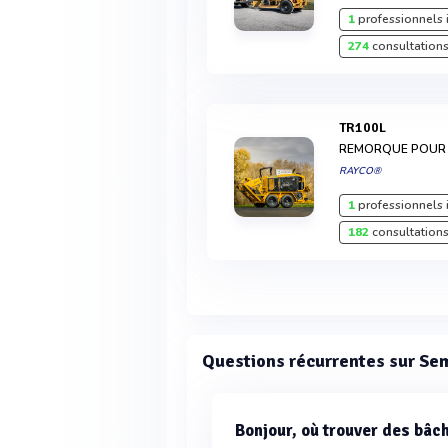
1
professionnels 
274
consultations
TR100L
REMORQUE POUR 
RAYCO®
1
professionnels 
182
consultations
Questions récurrentes sur S
Bonjour, où trouver des bâ