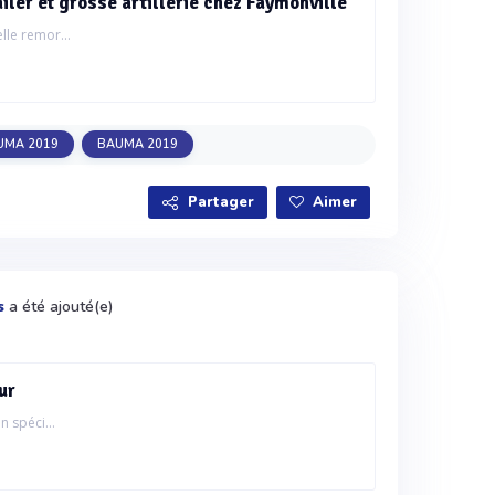
ler et grosse artillerie chez Faymonville
lle remor...
UMA 2019
BAUMA 2019
Partager
Aimer
a été ajouté(e)
s
ur
n spéci...