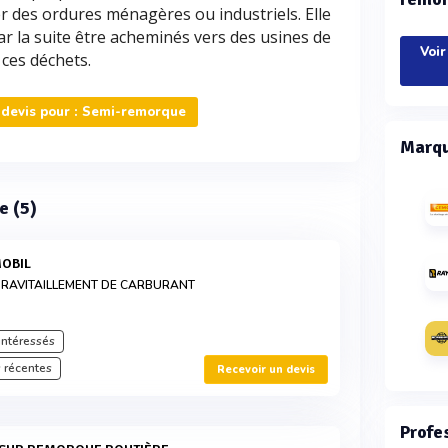
r des ordures ménagères ou industriels. Elle
ar la suite être acheminés vers des usines de
Voir
 ces déchets.
devis pour : Semi-remorque
Marqu
e (5)
MOBIL
RAVITAILLEMENT DE CARBURANT
intéressés
 récentes
Recevoir un devis
Profe