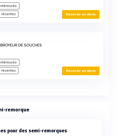
intéressés
 récentes
Recevoir un devis
BROYEUR DE SOUCHES
intéressés
 récentes
Recevoir un devis
emi-remorque
ches pour des semi-remorques