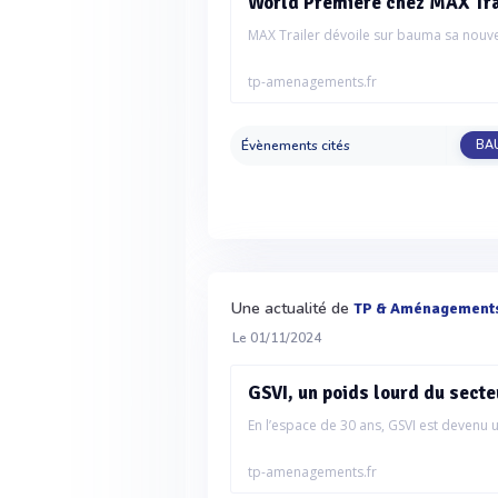
World Premiere chez MAX Trai
MAX Trailer dévoile sur bauma sa nouve
tp-amenagements.fr
Évènements cités
BA
Une actualité de
TP & Aménagement
Le 01/11/2024
GSVI, un poids lourd du secte
En l’espace de 30 ans, GSVI est devenu u
tp-amenagements.fr