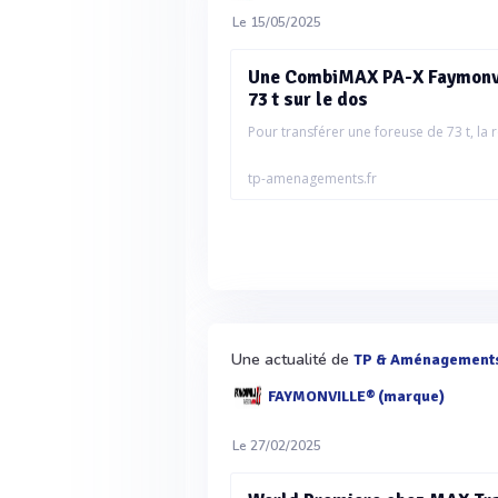
Le 15/05/2025
Une CombiMAX PA-X Faymonvill
73 t sur le dos
Pour transférer une foreuse de 73 t, la 
tp-amenagements.fr
Une actualité de
TP & Aménagement
FAYMONVILLE® (marque)
Le 27/02/2025