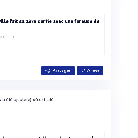
e fait sa 1ère sortie avec une foreuse de
remorqu...
Partager
Aimer
a été ajouté(e) où est cité :
s