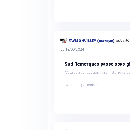
est cit
FAYMONVILLE® (marque)
Le 16/09/2024
Sud Remorques passe sous gi
C’était un concessionnaire historique d
tp-amenagements.fr