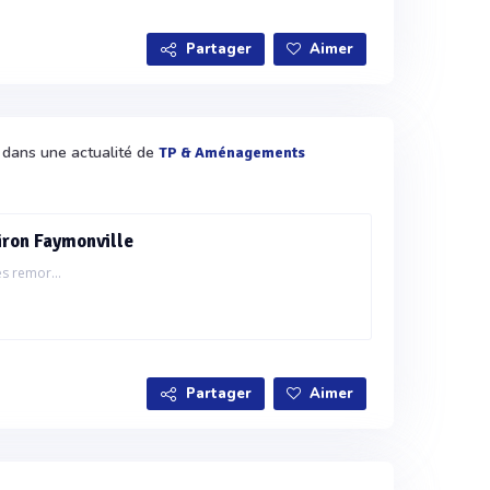
Partager
Aimer
é dans une actualité de
TP & Aménagements
ron Faymonville
es remor...
Partager
Aimer