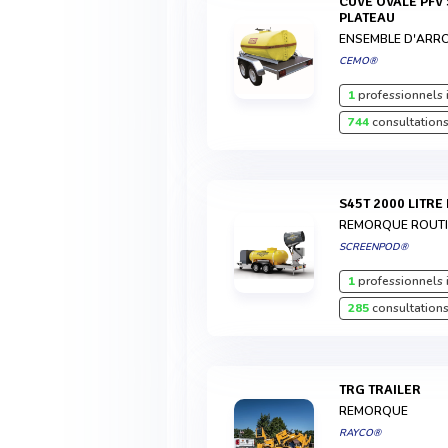
CUVE OVALE PFV SUR REMORQUE ROUTIÈRE
PLATEAU
ENSEMBLE D'ARR
CEMO®
1
professionnels 
744
consultations
S45T 2000 LITR
REMORQUE ROUTI
SCREENPOD®
1
professionnels 
285
consultations
TRG TRAILER
REMORQUE
RAYCO®