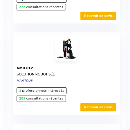
272
consultations récentes
Recevoir un devis
AMR 612
SOLUTION ROBOTISÉE
MANITOU®
1
professionnels intéressés
259
consultations récentes
Recevoir un devis