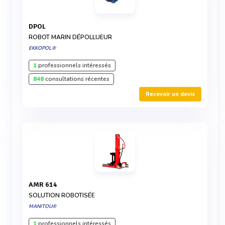
DPOL
ROBOT MARIN DÉPOLLUEUR
EKKOPOL®
1
professionnels intéressés
848
consultations récentes
Recevoir un devis
AMR 614
SOLUTION ROBOTISÉE
MANITOU®
1
professionnels intéressés