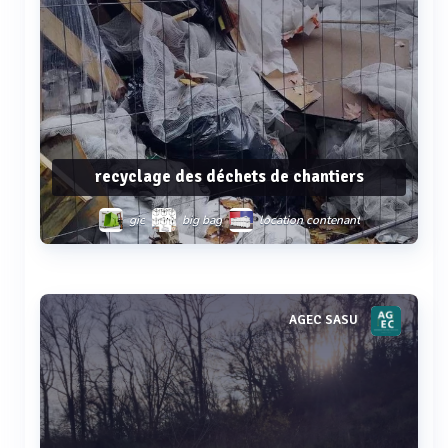
recyclage des déchets de chantiers
gie
big bag
location contenant
multibenne
multibenne
Voir plus
AGEC SASU