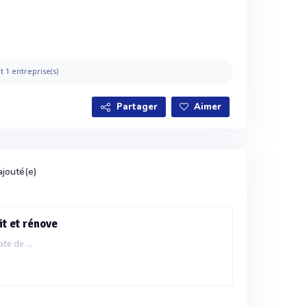
t 1 entreprise(s)
Partager
Aimer
ajouté(e)
it et rénove
te de ...