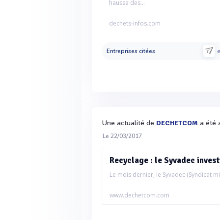
hausse des...
dechets-infos.com
Entreprises citées
e
Une actualité de
a été 
DECHETCOM
Le 22/03/2017
Recyclage : le Syvadec invest
Le mois dernier, le Syvadec (Syndicat mix
www.dechetcom.com