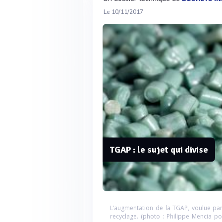
Le 10/11/2017
TGAP : le sujet qui divise
L’augmentation de la TGAP, voulue par
recyclage. (photo : Philippe Mencia po