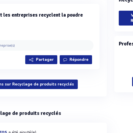
 les entreprises recyclent la poudre
V
R
Profe
reprise(s)
Partager
Répondre
ons sur Recyclage de produits recyclés
clage de produits recyclés
a été ajouté(e)
NFOS