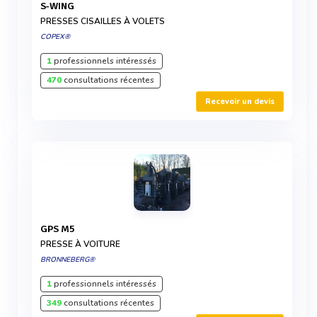
S-WING
PRESSES CISAILLES À VOLETS
COPEX®
1
professionnels intéressés
470
consultations récentes
Recevoir un devis
GPS M5
PRESSE À VOITURE
BRONNEBERG®
1
professionnels intéressés
349
consultations récentes