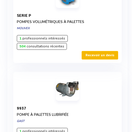
SERIE P
POMPES VOLUMÉTRIQUES À PALETTES
MOUVEX
1
professionnels intéressés
504
consultations récentes
Recevoir un devis
9937
POMPE À PALETTES LUBRIFIÉE
GAST
1
professionnels intéressés