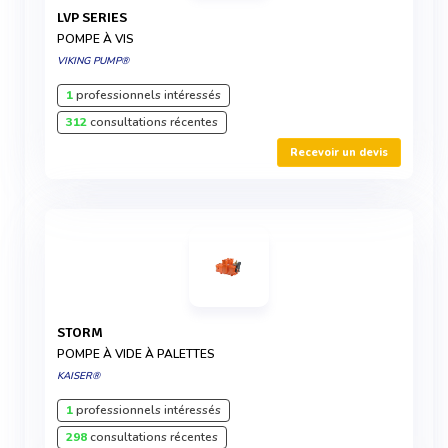
LVP SERIES
POMPE À VIS
VIKING PUMP®
1
professionnels intéressés
312
consultations récentes
Recevoir un devis
STORM
POMPE À VIDE À PALETTES
KAISER®
1
professionnels intéressés
298
consultations récentes