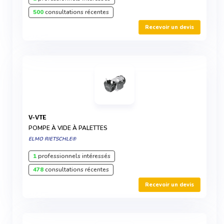
500
consultations récentes
Recevoir un devis
V-VTE
POMPE À VIDE À PALETTES
ELMO RIETSCHLE®
1
professionnels intéressés
478
consultations récentes
Recevoir un devis