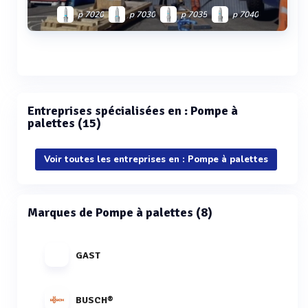
p 7020
p 7030
p 7035
p 7040
p 7061
p 7065
Voir plus
Entreprises spécialisées en : Pompe à
palettes (15)
Voir toutes les entreprises en : Pompe à palettes
Marques de Pompe à palettes (8)
GAST
BUSCH®