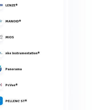
LENZE®
MANOID®
MIOS
nke Instrumentation®
Panorama
PcVue®
PELLENC ST®