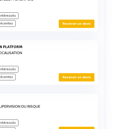
intéressés
récentes
Recevoir un devis
ON PLATFORM
OCALISATION
intéressés
récentes
Recevoir un devis
UPERVISION DU RISQUE
intéressés