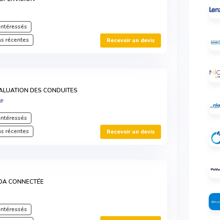
intéressés
s récentes
Recevoir un devis
ALUATION DES CONDUITES
S®
intéressés
s récentes
Recevoir un devis
DA CONNECTÉE
intéressés