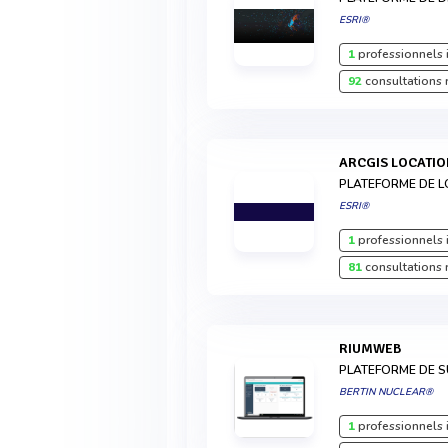
ESRI®
1
professionnels 
92
consultations 
ARCGIS LOCATI
PLATEFORME DE L
ESRI®
1
professionnels 
81
consultations 
RIUMWEB
PLATEFORME DE S
BERTIN NUCLEAR®
1
professionnels 