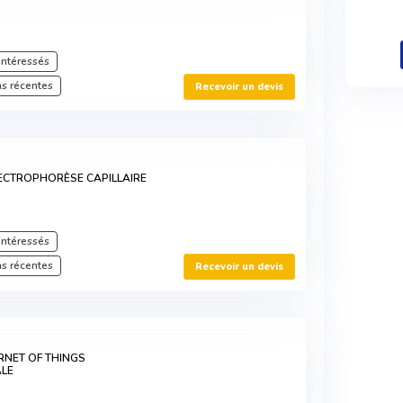
intéressés
s récentes
Recevoir un devis
ECTROPHORÈSE CAPILLAIRE
intéressés
s récentes
Recevoir un devis
RNET OF THINGS
LE