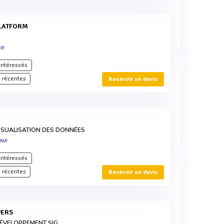
PLATFORM
C®
intéressés
 récentes
Recevoir un devis
ISUALISATION DES DONNÉES
ON®
intéressés
 récentes
Recevoir un devis
PERS
DÉVELOPPEMENT SIG