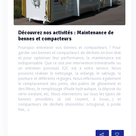
Découvrez nos activités : Maintenance de
bennes et compacteurs
Pourquoi entretenir vos bennes et compacteurs ? Pour
garder vos bennes et compacteurs de déchets en bon état
et pour optimiser leur performance, la maintenance est
indispensable. Que ce soit une intervention trimestrielle ou
un entretien ponctuel, E2C est à votre service. Nous
pouvons réaliser le nettoyage, la vidange, le sablage, la
peinture et différents réglages. Nous effectuons également
le remplacement des joints, des patins de glissement et
des filtres, le remplissage d’huile hydraulique, la dépose du
vérin existant, etc. Nous intervenons sur tous les types de
bennes amovibles (à ciel couvert, à boue,…) et
compacteurs de déchets (monobloc octogonal, à poste
fixe,…).