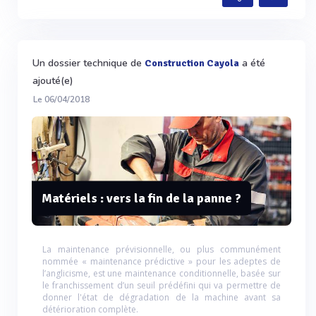
Un dossier technique de
a été
Construction Cayola
ajouté(e)
Le 06/04/2018
Matériels : vers la fin de la panne ?
La maintenance prévisionnelle, ou plus communément
nommée « maintenance prédictive » pour les adeptes de
l’anglicisme, est une maintenance conditionnelle, basée sur
le franchissement d’un seuil prédéfini qui va permettre de
donner l'état de dégradation de la machine avant sa
détérioration complète.