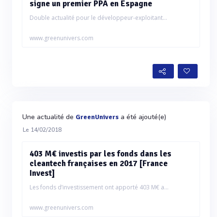
signe un premier PPA en Espagne
Double actualité pour le développeur-exploitant...
www.greenunivers.com
Une actualité de
a été ajouté(e)
GreenUnivers
Le 14/02/2018
403 M€ investis par les fonds dans les
cleantech françaises en 2017 [France
Invest]
Les fonds d’investissement ont apporté 403 M€ a...
www.greenunivers.com