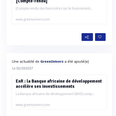
[Compte-rendu]
[Compte-rendu des Rencontres sur le financement...
www.greenunivers.com
Une actualité de
a été ajouté(e)
GreenUnivers
Le 02/10/2017
EnR : la Banque africaine de développement
accélère ses investissements
La Banque africaine de développement (BAD) comp...
www.greenunivers.com