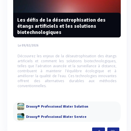
Les défis de la déseutrophisation des
étangs artificiels et les solutions
biotechnologiques
Le 09/02/2026
Découvrez les enjeux de la déseutrophisation des étangs
artificiels et comment les solutions biotechnologiques,
telles que l'aération avancée et la surveillance à distance,
contribuent à maintenir l'équilibre écologique et à
améliorer la qualité de l'eau. Ces technologies innovantes
offrent des alternatives durables aux méthodes
conventionnelles.
Drausy® Professional Water Solution
Drausy® Professional Water Service