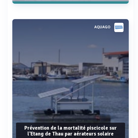
biobarrier ® marinembr ® : traitement et recyclage des eaux usées
sanitee ® : dégrilleur / filtre
Voir plus
AQUAGO
foghog ® : piège à graisses
biobarrier ® mbr : réutilisation de l’eau
biobarrier ® gwmbr ® : recyclage des eaux grises semi-collectif
Prévention de la mortalité piscicole sur
l'Etang de Thau par aérateurs solaire