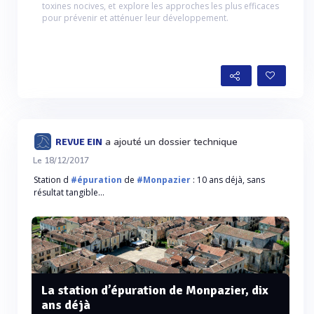
toxines nocives, et explore les approches les plus efficaces
pour prévenir et atténuer leur développement.
a ajouté un dossier technique
REVUE EIN
Le 18/12/2017
Station d
#épuration
de
#Monpazier
: 10 ans déjà, sans
résultat tangible…
La station d’épuration de Monpazier, dix
ans déjà