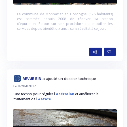
La commune de Monpazier en Dordogne (526 habitants)
est sommée depuis 2008 de rénover sa station
d’épuration. Retour sur une procédure qui mobilise les
services depuis bientôt dix ans… sans résultat à ce jour.
a ajouté un dossier technique
REVUE EIN
Le 07/04/2017
Une techno pour réguler l
#aération
et améliorer le
traitement de l
#azote