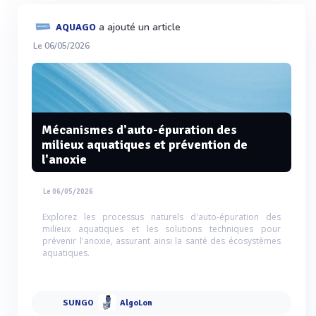
a ajouté un article
AQUAGO
Le 06/05/2026
Mécanismes d'auto-épuration des
milieux aquatiques et prévention de
l'anoxie
Le 06/05/2026
Explorez les processus naturels d'auto-épuration des
milieux aquatiques et les solutions techniques pour
prévenir l'anoxie, assurant ainsi la santé des écosystèmes
aquatiques.
SUNGO
AlgoLon