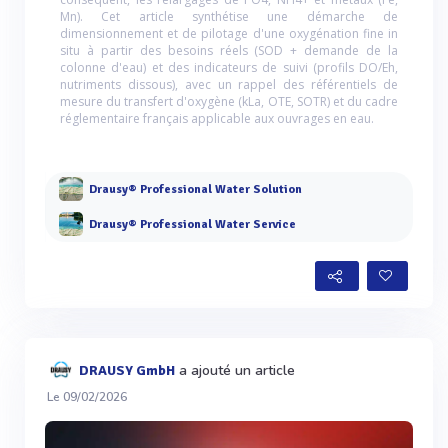
Mn). Cet article synthétise une démarche de
dimensionnement et de pilotage d'une oxygénation fine in
situ à partir des besoins réels (SOD + demande de la
colonne d'eau) et des indicateurs de suivi (profils DO/Eh,
nutriments dissous), avec un rappel des référentiels de
mesure du transfert d'oxygène (kLa, OTE, SOTR) et du cadre
réglementaire français applicable aux ouvrages en eau.
Drausy® Professional Water Solution
Drausy® Professional Water Service
a ajouté un article
DRAUSY GmbH
Le 09/02/2026