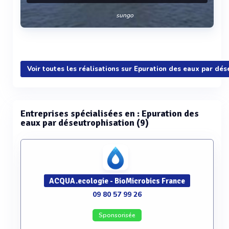
sungo
Voir plus
Voir toutes les réalisations sur Epuration des eaux par dés
Entreprises spécialisées en : Epuration des
eaux par déseutrophisation (9)
ACQUA.ecologie - BioMicrobics France
09 80 57 99 26
Sponsorisée