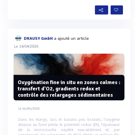
a ajouté un article
DRAUSY GmbH
Le 14/04/2026
Oxygénation fine in situ en zones calmes :
transfert d'O2, gradients redox et
contrôle des relargages sédimentaires
Le 14/04/2026
Dans les étangs, lacs et bassins peu brassés, l'oxygène
dissous au fond pilote le potentiel redox (Eh), l'épaisseur
de la microcouche oxydée eau-sédiment et, par
conséquent, les relargages de PO4, NH4+ et métaux (Fe,