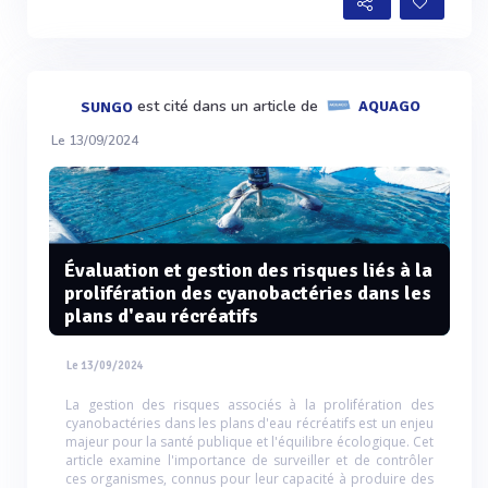
est cité dans un article de
AQUAGO
SUNGO
Le 13/09/2024
Évaluation et gestion des risques liés à la
prolifération des cyanobactéries dans les
plans d'eau récréatifs
Le 13/09/2024
La gestion des risques associés à la prolifération des
cyanobactéries dans les plans d'eau récréatifs est un enjeu
majeur pour la santé publique et l'équilibre écologique. Cet
article examine l'importance de surveiller et de contrôler
ces organismes, connus pour leur capacité à produire des