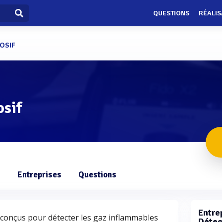
QUESTIONS
RÉALIS
OSIF
osif
s
Entreprises
Questions
Entrep
t conçus pour détecter les gaz inflammables
Détec