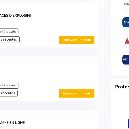
ACES D'EXPLOSIFS
intéressés
s récentes
Recevoir un devis
®
intéressés
Profe
 récentes
Recevoir un devis
AMME EN LIGNE