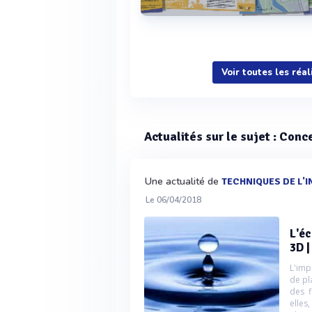
Voir plus
Voir toutes les réa
Actualités sur le sujet : Con
Une actualité de
TECHNIQUES DE L'
Le 06/04/2018
L'éc
3D |
L'imp
de pl
des f
elles