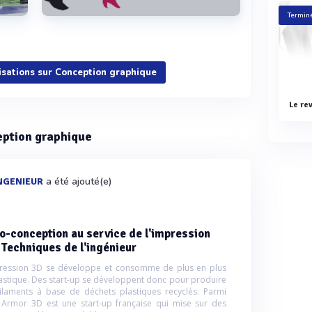
Terminé
Voir plus
lisations sur Conception graphique
ception graphique
a été ajouté(e)
INGENIEUR
o-conception au service de l'impression
 Techniques de l'ingénieur
ression 3D se développe et consomme de plus en plus
astique. Des start-up se développent donc pour produire
ilaments à base de déchets plastiques recyclés. Parmi
, Armor 3D est une start-up française qui mise sur des