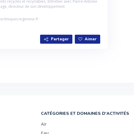
ents recyclés et recyclables. Entretien avec Pierre-Antoine
nage, directeur de son développement.
echniques-ingenieur.fr
Partager
Aimer
CATÉGORIES ET DOMAINES D'ACTIVITÉS
Air
Eau