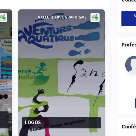
V
NALLET HERVE GRAPHISME
Profe
LOGOS
Confé