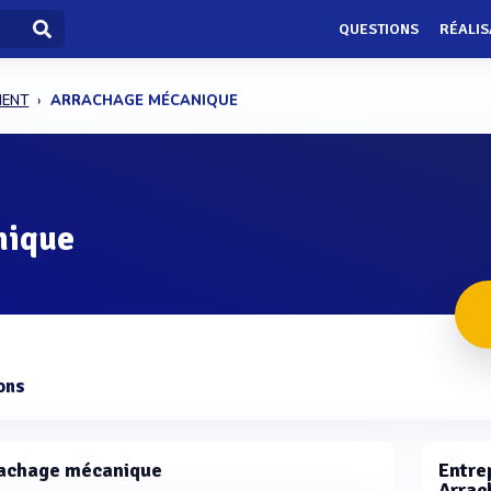
QUESTIONS
RÉALIS
MENT
ARRACHAGE MÉCANIQUE
nique
ons
rachage mécanique
Entrep
Arrac