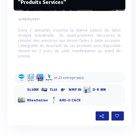
"Produits Services"
Le 08/03/2017
Dans 3 semaines s’ouvrira la 30ème Edition du Salon
Analyse Industrielle… En avant-première découvrez le
résumé des annonces qui seront faites à cette occasion.
L’intégralité du descriptif de ces produits sera disponible
durant les 2 jours de cette manifestation au stand de
presse.
et 23 entreprise(s)
SL1000
TL23
NMP 03
D-R 808
RheaOnLine
AMI-II CACE