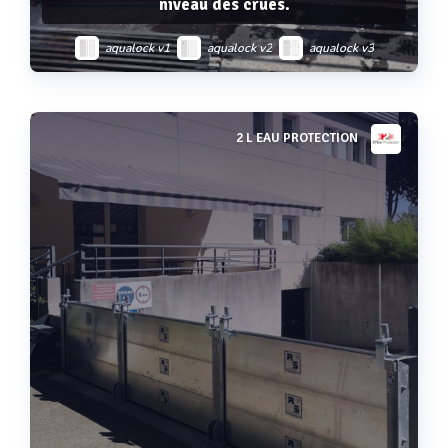
niveau des crues.
aqualock v1
aqualock v2
aqualock v3
aqualock v6
cheminée étanche
2 L EAU PROTECTION
Voir plus