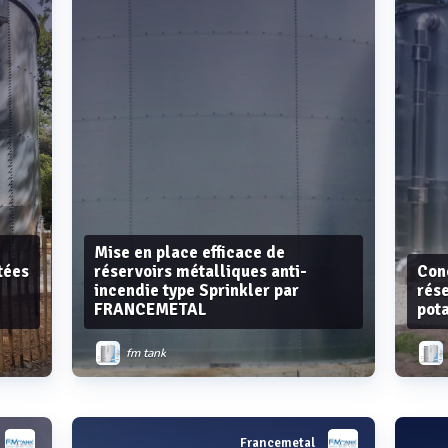
Mise en place efficace de
tées
réservoirs métalliques anti-
Conc
incendie type Sprinkler par
rése
FRANCEMETAL
pota
fm tank
Francemetal