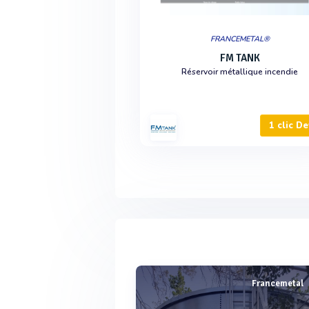
FRANCEMETAL®
FM TANK
Réservoir métallique incendie
1 clic De
Francemetal