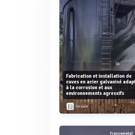
Fabrication et installation de
cuves en acier galvanisé adap
à la corrosion et aux
environnements agressifs
fm tank
Francemetal