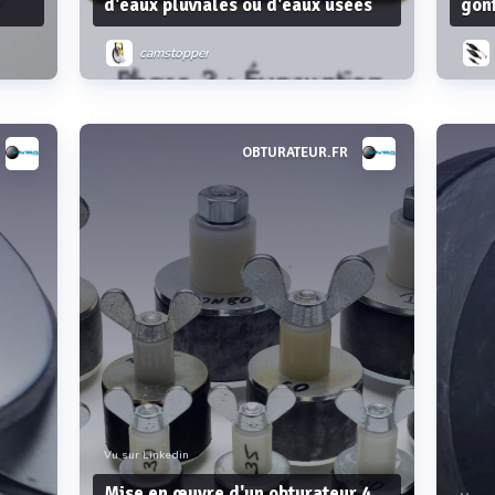
d'eaux pluviales ou d'eaux usées
gon
camstopper
OBTURATEUR.FR
Voir plus
Vu sur Linkedin
Mise en œuvre d'un obturateur 4