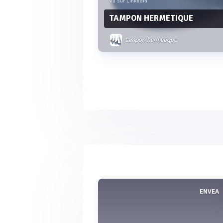
Vu sur Linkedin
TAMPON HERMETIQUE
tampon hermetique
Voir plus
ENVEA