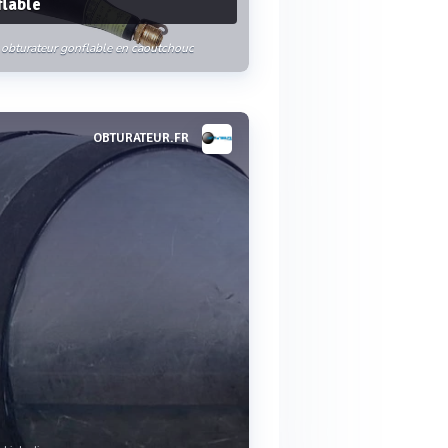
flable
obturateur gonflable en caoutchouc
OBTURATEUR.FR
Voir plus