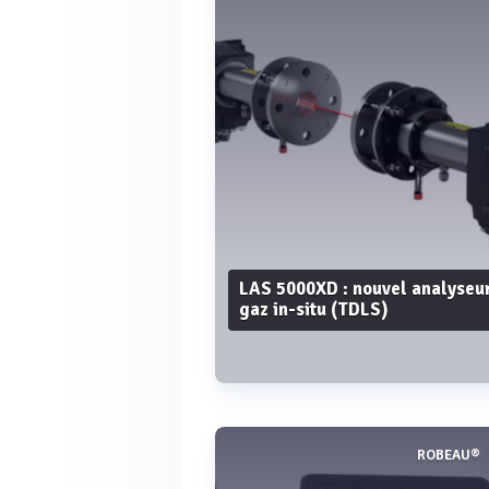
LAS 5000XD : nouvel analyseu
gaz in-situ (TDLS)
ROBEAU®
Voir plus