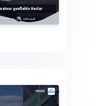
 Linkedin
rateur gonflable Kevlar
gamme ulk
série pulk
Voir plus
ENVEA