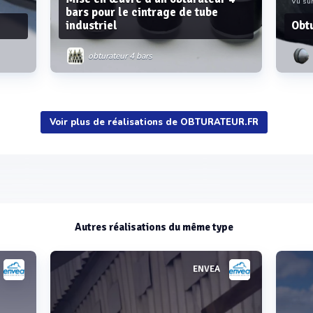
Vu sur
bars pour le cintrage de tube
industriel
Obtu
obturateur 4 bars
Voir plus de réalisations de OBTURATEUR.FR
Voir plus
Autres réalisations du même type
ENVEA