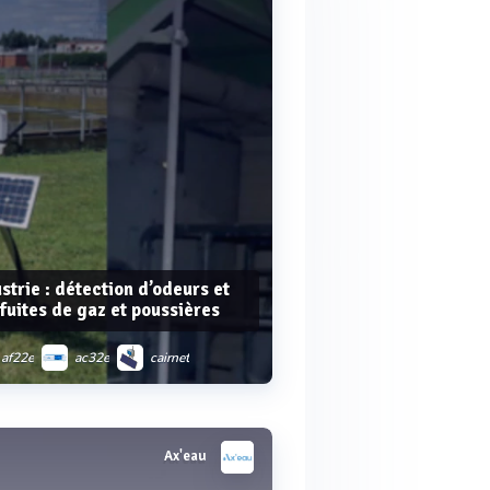
strie : détection d’odeurs et
fuites de gaz et poussières
af22e
ac32e
cairnet
as32m
airsafe 2
Ax'eau
Voir plus