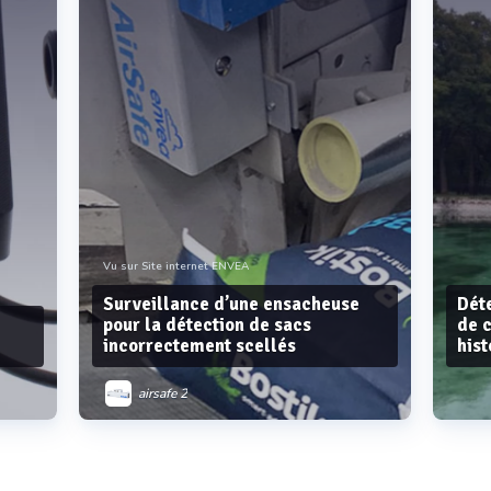
Vu sur Site internet ENVEA
Surveillance d’une ensacheuse
Déte
pour la détection de sacs
de 
incorrectement scellés
hist
airsafe 2