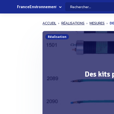
FranceEnvironnement
ACCUEIL
RÉALISATIONS
MESURES
DE
Réalisation
Des kits 