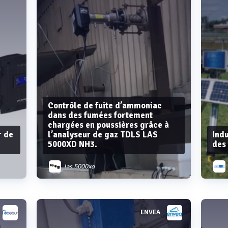
Contrôle de fuite d’ammoniac
dans des fumées fortement
chargées en poussières grâce à
r de
l’analyseur de gaz TDLS LAS
Indu
5000XD NH3.
des 
las 5000xd
ENVEA
Voir plus