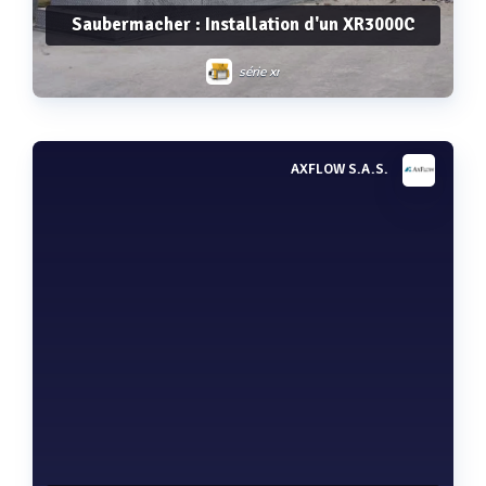
Saubermacher : Installation d'un XR3000C
série xr
AXFLOW S.A.S.
Voir plus