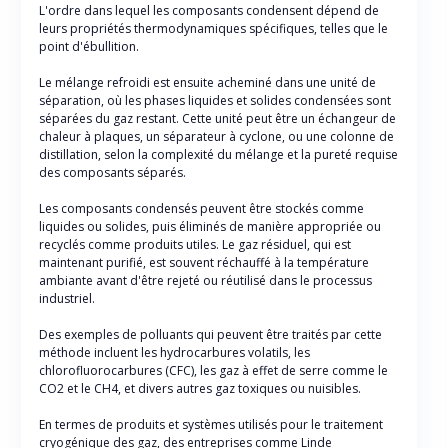
L'ordre dans lequel les composants condensent dépend de
leurs propriétés thermodynamiques spécifiques, telles que le
point d'ébullition.
Le mélange refroidi est ensuite acheminé dans une unité de
séparation, où les phases liquides et solides condensées sont
séparées du gaz restant. Cette unité peut être un échangeur de
chaleur à plaques, un séparateur à cyclone, ou une colonne de
distillation, selon la complexité du mélange et la pureté requise
des composants séparés.
Les composants condensés peuvent être stockés comme
liquides ou solides, puis éliminés de manière appropriée ou
recyclés comme produits utiles. Le gaz résiduel, qui est
maintenant purifié, est souvent réchauffé à la température
ambiante avant d'être rejeté ou réutilisé dans le processus
industriel.
Des exemples de polluants qui peuvent être traités par cette
méthode incluent les hydrocarbures volatils, les
chlorofluorocarbures (CFC), les gaz à effet de serre comme le
CO2 et le CH4, et divers autres gaz toxiques ou nuisibles.
En termes de produits et systèmes utilisés pour le traitement
cryogénique des gaz, des entreprises comme Linde