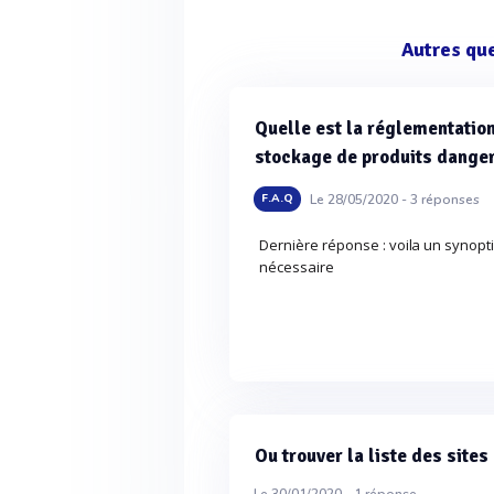
Autres qu
Quelle est la réglementation
stockage de produits dange
Le 28/05/2020 -
3
réponses
F.A.Q
Dernière réponse : voila un synopti
nécessaire
Ou trouver la liste des site