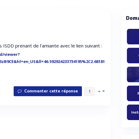
Doma
s ISDD prenant de l'amiante avec le lien suivant :
d/viewer?
B9CE&hl=en_US&ll=46.592924233734195%2C2.68181
Commenter cette réponse
1