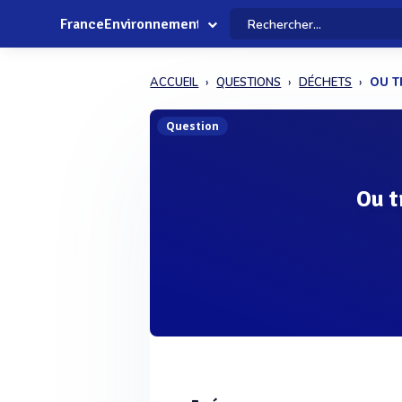
FranceEnvironnement
ACCUEIL
QUESTIONS
DÉCHETS
OU T
Question
Ou t