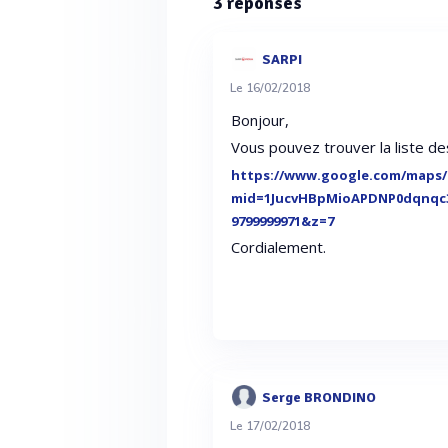
3
réponses
SARPI
Le 16/02/2018
Bonjour,
Vous pouvez trouver la liste de
https://www.google.com/maps/
mid=1JucvHBpMioAPDNP0dqnqc3z
9799999971&z=7
Cordialement.
Serge BRONDINO
Le 17/02/2018