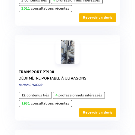
3
contenus liés
4
professionnels intéressés
2011
consultations récentes
Recevoir un devis
TRANSPORT PT900
DÉBITMÈTRE PORTABLE À ULTRASONS
PANAMETRICS®
12
contenus liés
4
professionnels intéressés
1931
consultations récentes
Recevoir un devis