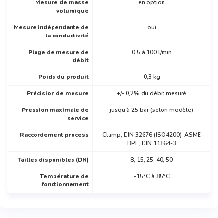
Mesure de masse
en option
volumique
Mesure indépendante de
oui
la conductivité
Plage de mesure de
0,5 à 100 l/min
débit
Poids du produit
0,3 kg
Précision de mesure
+/- 0,2% du débit mesuré
Pression maximale de
jusqu'à 25 bar (selon modèle)
service
Raccordement process
Clamp, DIN 32676 (ISO4200), ASME
BPE, DIN 11864-3
Tailles disponibles (DN)
8, 15, 25, 40, 50
Température de
-15°C à 85°C
fonctionnement