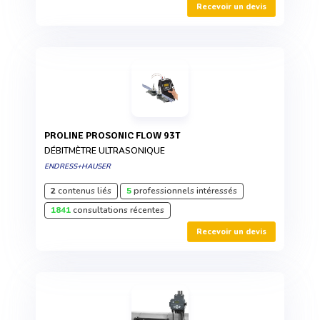
Recevoir un devis
PROLINE PROSONIC FLOW 93T
DÉBITMÈTRE ULTRASONIQUE
ENDRESS+HAUSER
2
contenus liés
5
professionnels intéressés
1841
consultations récentes
Recevoir un devis