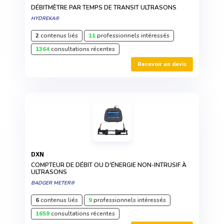
DÉBITMÈTRE PAR TEMPS DE TRANSIT ULTRASONS
HYDREKA®
2
contenus liés
11
professionnels intéressés
1364
consultations récentes
Recevoir un devis
DXN
COMPTEUR DE DÉBIT OU D'ÉNERGIE NON-INTRUSIF À
ULTRASONS
BADGER METER®
6
contenus liés
9
professionnels intéressés
1659
consultations récentes