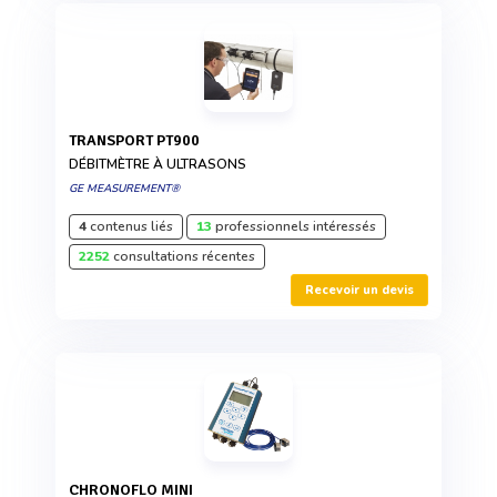
TRANSPORT PT900
DÉBITMÈTRE À ULTRASONS
GE MEASUREMENT®
4
contenus liés
13
professionnels intéressés
2252
consultations récentes
Recevoir un devis
CHRONOFLO MINI