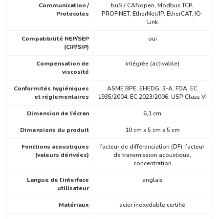
Communication /
büS / CANopen, Modbus TCP,
Protocoles
PROFINET, EtherNet/IP, EtherCAT, IO-
Link
Compatibilité NEP/SEP
oui
(CIP/SIP)
Compensation de
intégrée (activable)
viscosité
Conformités hygiéniques
ASME BPE, EHEDG, 3-A, FDA, EC
et réglementaires
1935/2004, EC 2023/2006, USP Class VI
Dimension de l'écran
6,1 cm
Dimensions du produit
10 cm x 5 cm x 5 cm
Fonctions acoustiques
facteur de différenciation (DF), facteur
(valeurs dérivées)
de transmission acoustique,
concentration
Langue de l'interface
anglais
utilisateur
Matériaux
acier inoxydable certifié