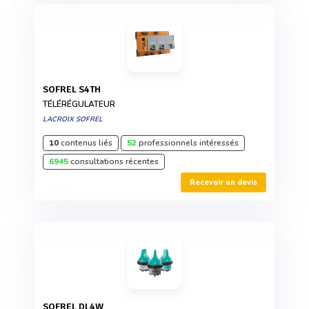
SOFREL S4TH
TÉLÉRÉGULATEUR
LACROIX SOFREL
10
contenus liés
52
professionnels intéressés
6945
consultations récentes
Recevoir un devis
SOFREL DL4W