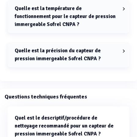
Quelle est la température de
fonctionnement pour le capteur de pression
immergeable Sofrel CNPA ?
La température de fonctionnement pour le capteur de
pression immergeable Sofrel CNPA est de -10 °C à +70
°C.
Quelle est la précision du capteur de
pression immergeable Sofrel CNPA ?
La précision du capteur de pression immergeable
Sofrel CNPA est inférieure à +/-0,35% FSO selon la
norme IEC 60770.
Questions techniques fréquentes
Quel est le descriptif/procédure de
nettoyage recommandé pour un capteur de
pression immergeable Sofrel CNPA ?