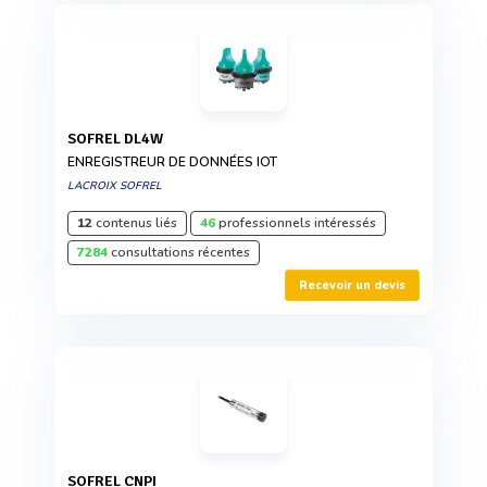
SOFREL DL4W
ENREGISTREUR DE DONNÉES IOT
LACROIX SOFREL
12
contenus liés
46
professionnels intéressés
7284
consultations récentes
Recevoir un devis
SOFREL CNPI