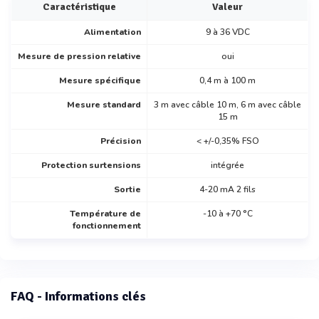
Caractéristique
Valeur
Alimentation
9 à 36 VDC
Mesure de pression relative
oui
Mesure spécifique
0,4 m à 100 m
Mesure standard
3 m avec câble 10 m, 6 m avec câble
15 m
Précision
< +/-0,35% FSO
Protection surtensions
intégrée
Sortie
4-20 mA 2 fils
Température de
-10 à +70 °C
fonctionnement
FAQ - Informations clés