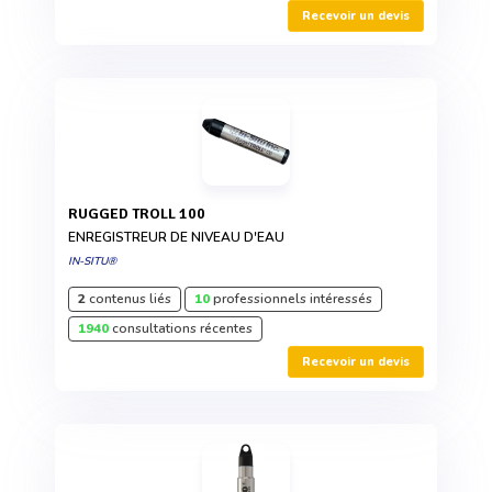
Recevoir un devis
RUGGED TROLL 100
ENREGISTREUR DE NIVEAU D'EAU
IN-SITU®
2
contenus liés
10
professionnels intéressés
1940
consultations récentes
Recevoir un devis