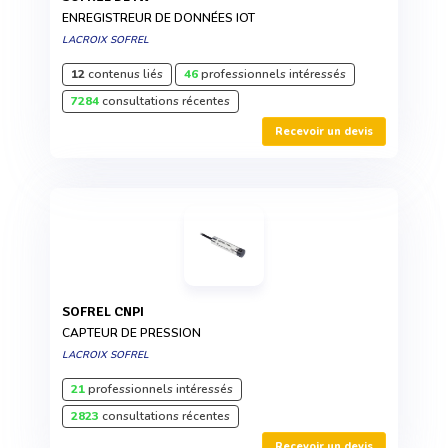
ENREGISTREUR DE DONNÉES IOT
LACROIX SOFREL
12
contenus liés
46
professionnels intéressés
7284
consultations récentes
Recevoir un devis
SOFREL CNPI
CAPTEUR DE PRESSION
LACROIX SOFREL
21
professionnels intéressés
2823
consultations récentes
Recevoir un devis