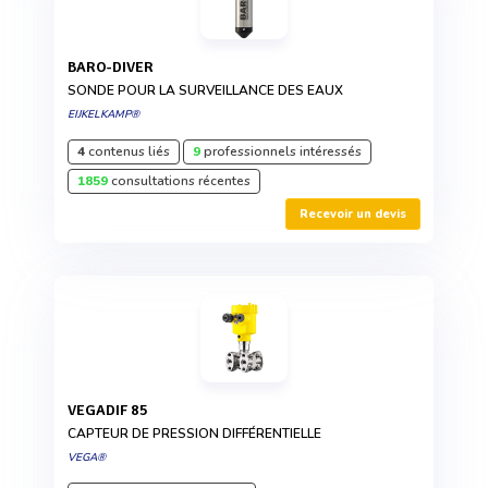
BARO-DIVER
SONDE POUR LA SURVEILLANCE DES EAUX
EIJKELKAMP®
4
contenus liés
9
professionnels intéressés
1859
consultations récentes
Recevoir un devis
VEGADIF 85
CAPTEUR DE PRESSION DIFFÉRENTIELLE
VEGA®