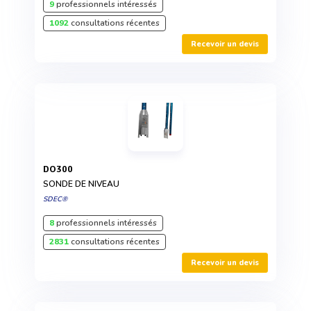
9
professionnels intéressés
1092
consultations récentes
Recevoir un devis
DO300
SONDE DE NIVEAU
SDEC®
8
professionnels intéressés
2831
consultations récentes
Recevoir un devis