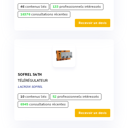
46
contenus liés
133
professionnels intéressés
16376
consultations récentes
Recevoir un devis
SOFREL S4TH
TÉLÉRÉGULATEUR
LACROIX SOFREL
10
contenus liés
52
professionnels intéressés
6945
consultations récentes
Recevoir un devis