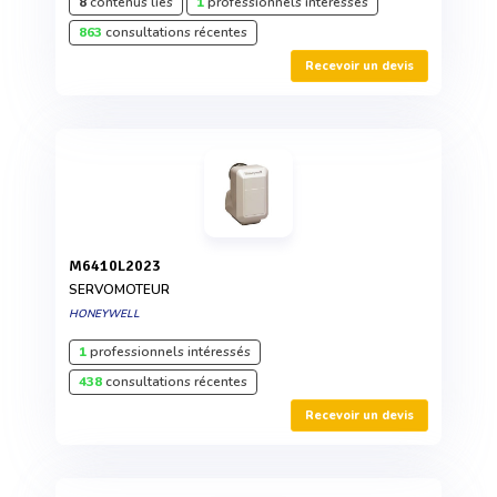
8
contenus liés
1
professionnels intéressés
863
consultations récentes
Recevoir un devis
M6410L2023
SERVOMOTEUR
HONEYWELL
1
professionnels intéressés
438
consultations récentes
Recevoir un devis