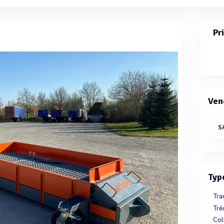
Pr
Ven
S
Typ
Tra
Tré
Col