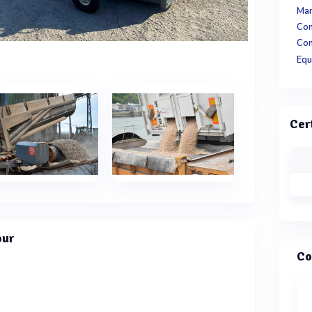
Man
Con
Con
Equ
Cer
our
Co