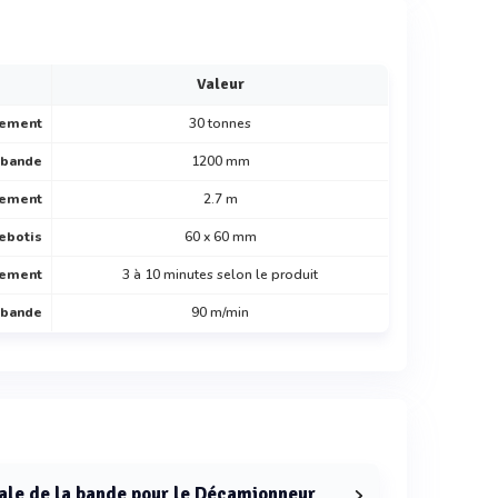
Valeur
gement
30 tonnes
 bande
1200 mm
gement
2.7 m
lebotis
60 x 60 mm
gement
3 à 10 minutes selon le produit
 bande
90 m/min
male de la bande pour le Décamionneur