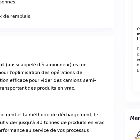
bennes
 de remblais
Comparaison des solutions 
m
l
D
d
é
nt
(aussi appelé décamionneur) est un
d
D
our l’optimisation des opérations de
tion efficace pour vider des camions semi-
ansportant des produits en vrac.
uipement et la méthode de déchargement, le
Mar
 vider jusqu’à 30 tonnes de produits en vrac
erformance au service de vos processus