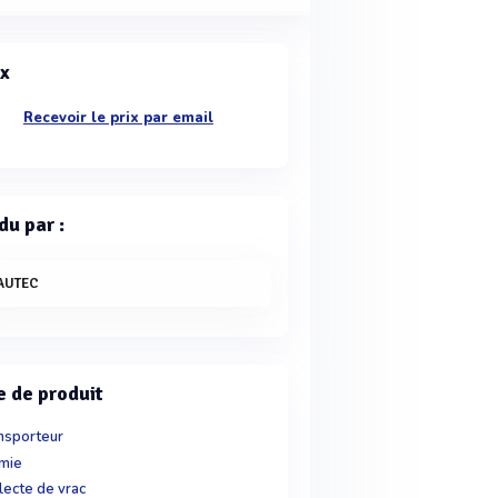
ix
Recevoir le prix par email
du par :
AUTEC
e de produit
nsporteur
mie
lecte de vrac