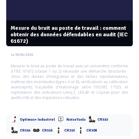
Mesure du bruit au poste de travail : comment
obtenir des données défendables en audit (IEC
61672)
Le 30/04/2026
Mesurer le bruit au poste de travail avec un sonomètre conforme
à l'IEC 61672 (classe 1 ou 2) nécessite une démarche structurée :
choix des durées d'intégration et des tâches représentatives,
maîtrise des incertitudes (types A et B), vérifications au calibrateur
avant/après, traçabilité d'étalonnage selon l'ISO/IEC 17025, et
exploitation des indicateurs LAeq,T, LEX,8h et LCpeak pour des
audits HSE et des inspections robustes.
Optimus+ Industriel
NoiseTools
CR515
CR514
CR516
CR310
CR308