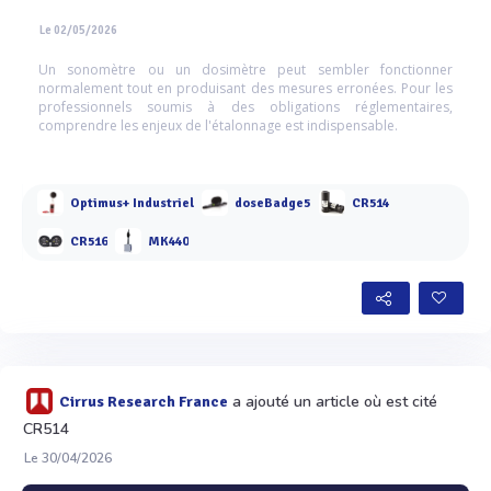
Le 02/05/2026
Un sonomètre ou un dosimètre peut sembler fonctionner
normalement tout en produisant des mesures erronées. Pour les
professionnels soumis à des obligations réglementaires,
comprendre les enjeux de l'étalonnage est indispensable.
Optimus+ Industriel
doseBadge5
CR514
CR516
MK440
a ajouté un article où est cité
Cirrus Research France
CR514
Le 30/04/2026