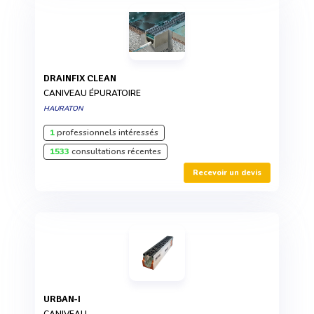
DRAINFIX CLEAN
CANIVEAU ÉPURATOIRE
HAURATON
1
professionnels intéressés
1533
consultations récentes
Recevoir un devis
URBAN-I
CANIVEAU