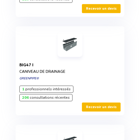
Recevoir un devis
BIG47 I
CANIVEAU DE DRAINAGE
GREENPIPE®
1
professionnels intéressés
206
consultations récentes
Recevoir un devis