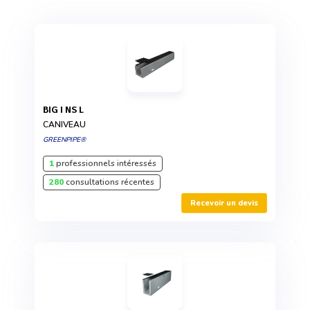
BIG I NS L
CANIVEAU
GREENPIPE®
1
professionnels intéressés
280
consultations récentes
Recevoir un devis