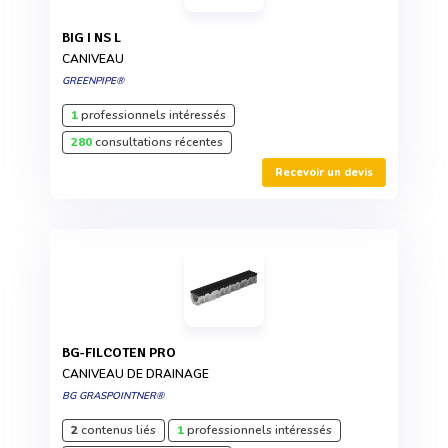
BIG I NS L
CANIVEAU
GREENPIPE®
1
professionnels intéressés
280
consultations récentes
Recevoir un devis
BG-FILCOTEN PRO
CANIVEAU DE DRAINAGE
BG GRASPOINTNER®
2
contenus liés
1
professionnels intéressés