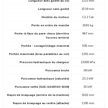
Longueur avec godet au sol
3233 mm
Longueur sans godet
2519 mm
Modèle du moteur
C2.2 Cat
Poids en ordre de marche
2581 kg
Porte-à-faux du pare-chocs (derrière
967 mm
l'essieu arrière)
Portée - Levage/vidage maximal
505 mm
Portée maximale (bras parallèles au sol)
1291 mm
Pression hydraulique du chargeur
23000 kPa
Puissance brute
38 kW
Puissance hydraulique (calculée)
23.2 kW
Puissance nette (SAE J1349/ISO 9249)
35 kW
Rayon de braquage (arrière de la machine)
1502 mm
Rayon de braquage au centre (attache)
1195 mm