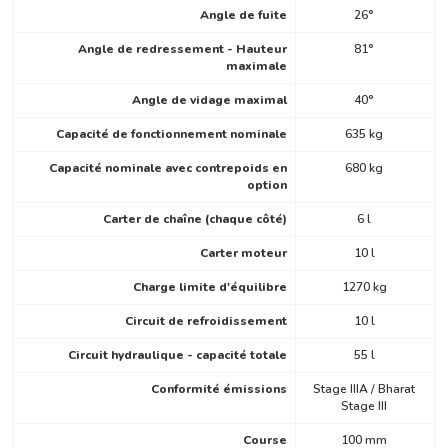
Angle de fuite
26°
Angle de redressement - Hauteur
81°
maximale
Angle de vidage maximal
40°
Capacité de fonctionnement nominale
635 kg
Capacité nominale avec contrepoids en
680 kg
option
Carter de chaîne (chaque côté)
6 l
Carter moteur
10 l
Charge limite d'équilibre
1270 kg
Circuit de refroidissement
10 l
Circuit hydraulique - capacité totale
55 l
Conformité émissions
Stage IIIA / Bharat
Stage III
Course
100 mm