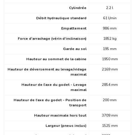
Cylindrée
2.2 l
Débit hydraulique standard
61 l/min
Empattement
986 mm
Force d'arrachage (vérin d'inclinaison)
1852 kg
Garde au sol
195 mm
Hauteur au sommet de la cabine
1950 mm
Hauteur de déversement au levage/vidage
2169 mm
maximal
Hauteur de l'axe du godet - Levage
2854 mm
maximal
Hauteur de l'axe du godet - Position de
200 mm
transport
Hauteur maximale hors tout
3709 mm
Largeur (pneus inclus)
1525 mm