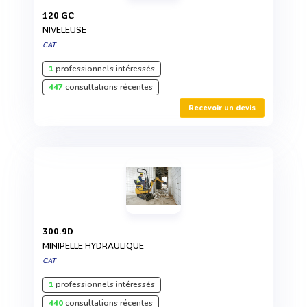
120 GC
NIVELEUSE
CAT
1
professionnels intéressés
447
consultations récentes
Recevoir un devis
300.9D
MINIPELLE HYDRAULIQUE
CAT
1
professionnels intéressés
440
consultations récentes