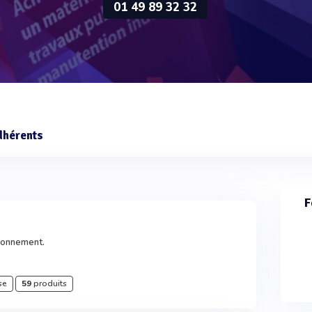
01 49 89 32 32
dhérents
F
ironnement.
se
59
produits