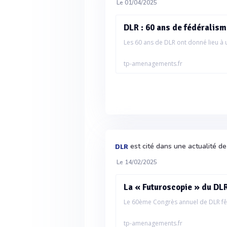
Le 01/04/2025
DLR : 60 ans de fédéralism
Les 60 ans de DLR ont donné lieu à u
tp-amenagements.fr
est cité dans une actualité d
DLR
Le 14/02/2025
La « Futuroscopie » du DL
Le 60ème Congrès annuel de DLR fêt
tp-amenagements.fr