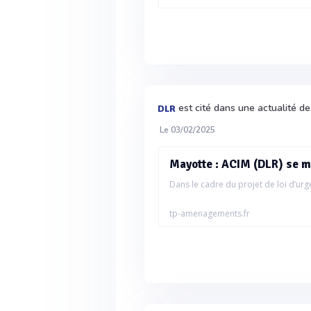
est cité dans une actualité d
DLR
Le 03/02/2025
Mayotte : ACIM (DLR) se mo
Dans le cadre du projet de loi d’urg
tp-amenagements.fr