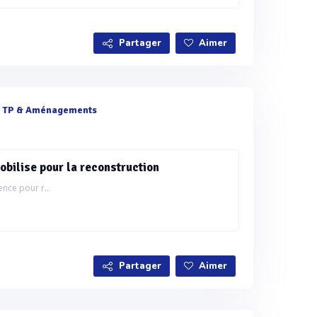
Partager
Aimer
e
TP & Aménagements
bilise pour la reconstruction
ence pour r...
Partager
Aimer