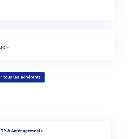
ANCE
ir tous les adhérents
e
TP & Aménagements