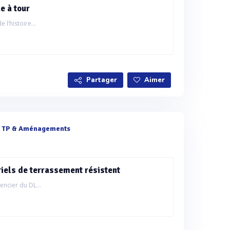
e à tour
l’histoire...
Partager
Aimer
e
TP & Aménagements
iels de terrassement résistent
encier du DL...