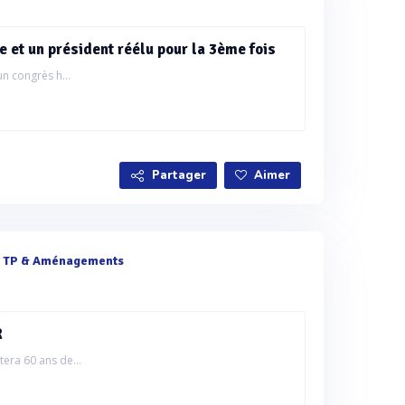
e et un président réélu pour la 3ème fois
n congrès h...
Partager
Aimer
e
TP & Aménagements
R
era 60 ans de...