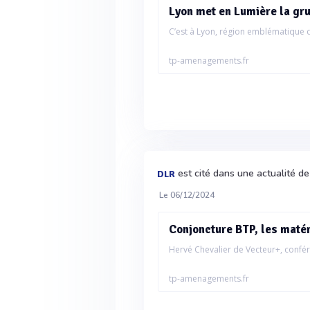
Lyon met en Lumière la gru
C’est à Lyon, région emblématique de 
tp-amenagements.fr
est cité dans une actualité d
DLR
Le 06/12/2024
Conjoncture BTP, les matér
Hervé Chevalier de Vecteur+, confér
tp-amenagements.fr