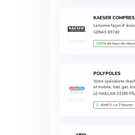
KAESER COMPRE
La bonne façon d' écon
GENAS 69740
100%
de taux de répo
POLYPOLES
Votre spécialiste chauf
et mobile, fuel, gaz, bo
LE HAILLAN 33185 F
Actif il y a 3 heures