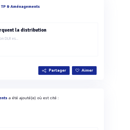
e
TP & Aménagements
quent la distribution
on DLR es...
Partager
Aimer
a été ajouté(e) où est cité :
ents