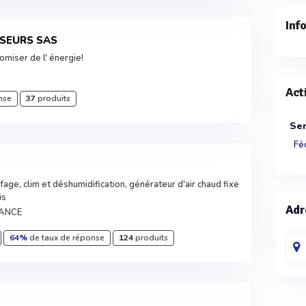
Inf
SSEURS SAS
omiser de l' énergie!
Act
nse
37
produits
Ser
Fé
fage, clim et déshumidification, générateur d'air chaud fixe
is
Adr
RANCE
64%
de taux de réponse
124
produits