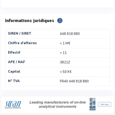
Informations juridiques
SIREN / SIRET
448 818 880
Chiffre d'affaires
< 1 M€
Effectif
< 11
APE / NAF
3821Z
Capital
< 50 K€
N° TVA
FR40 448 818 880