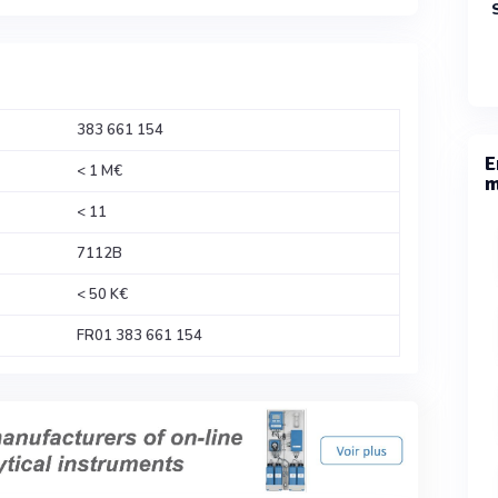
383 661 154
E
< 1 M€
m
< 11
7112B
< 50 K€
FR01 383 661 154