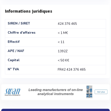
Informations juridiques
SIREN / SIRET
424 376 465
Chiffre d'affaires
< 1 M€
Effectif
< 11
APE / NAF
1392Z
Capital
< 50 K€
N° TVA
FR42 424 376 465